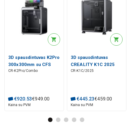
3D spausdintuvas K2Pro
3D spausdintuvas
300x300mm su CFS
CREALITY K1C 2025
CR-K2Pro/Combo
CR-K1C/2025
CREALITY
220x220x250mm
600mm/s
€
920
.
53
€
949
.
00
€
445
.
23
€
459
.
00
Kaina su PVM
Kaina su PVM