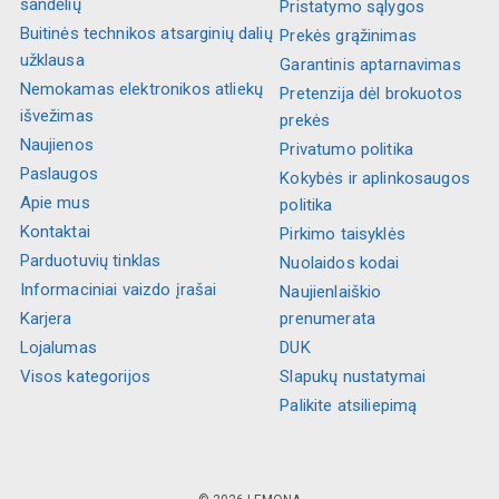
sandėlių
Pristatymo sąlygos
Buitinės technikos atsarginių dalių
Prekės grąžinimas
užklausa
Garantinis aptarnavimas
Nemokamas elektronikos atliekų
Pretenzija dėl brokuotos
išvežimas
prekės
Naujienos
Privatumo politika
Paslaugos
Kokybės ir aplinkosaugos
Apie mus
politika
Kontaktai
Pirkimo taisyklės
Parduotuvių tinklas
Nuolaidos kodai
Informaciniai vaizdo įrašai
Naujienlaiškio
Karjera
prenumerata
Lojalumas
DUK
Visos kategorijos
Slapukų nustatymai
Palikite atsiliepimą