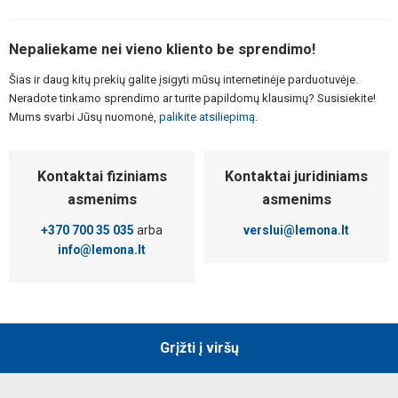
Nepaliekame nei vieno kliento be sprendimo!
Šias ir daug kitų prekių galite įsigyti mūsų internetinėje parduotuvėje.
Neradote tinkamo sprendimo ar turite papildomų klausimų? Susisiekite!
Mums svarbi Jūsų nuomonė,
palikite atsiliepimą.
Kontaktai fiziniams
Kontaktai juridiniams
asmenims
asmenims
+370 700 35 035
arba
verslui@lemona.lt
info@lemona.lt
Grįžti į viršų