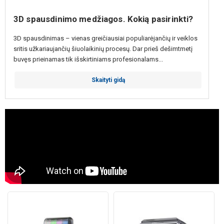
3D spausdinimo medžiagos. Kokią pasirinkti?
3D spausdinimas – vienas greičiausiai populiarėjančių ir veiklos
sritis užkariaujančių šiuolaikinių procesų. Dar prieš dešimtmetį
buvęs prieinamas tik išskirtiniams profesionalams...
Skaityti gidą