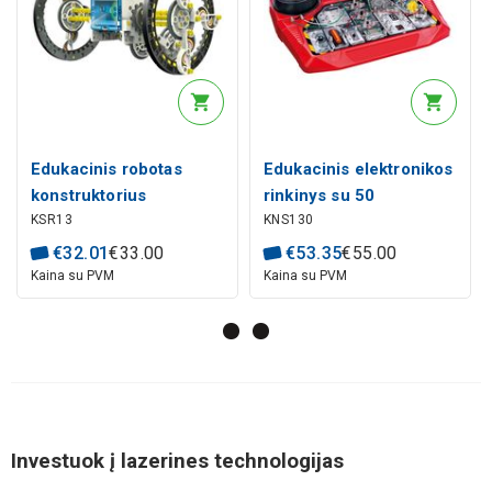
Edukacinis robotas
Edukacinis elektronikos
konstruktorius
rinkinys su 50
KSR13
KNS130
maitinamas saulės
eksperimentų (EN
panele 14-in-1
kalba) elekroninės
€
32
.
01
€
33
.
00
€
53
.
35
€
55
.
00
grandinės Velleman
Kaina su PVM
Kaina su PVM
Investuok į lazerines technologijas