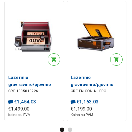
Lazerinio
Lazerinio
graviravimo/pjovimo
graviravimo/pjovimo
CRE-1005010226
CRE-FALCON-A1-PRO
įrenginys 40W LED,
įrenginys 20W LED
400x415mm Falcon2
lazeris, Falcon A1 PRO
€
1
,
454
.
03
€
1
,
163
.
03
Pro S CREALITY
381x305mm CREALITY
€
1
,
499
.
00
€
1
,
199
.
00
Kaina su PVM
Kaina su PVM