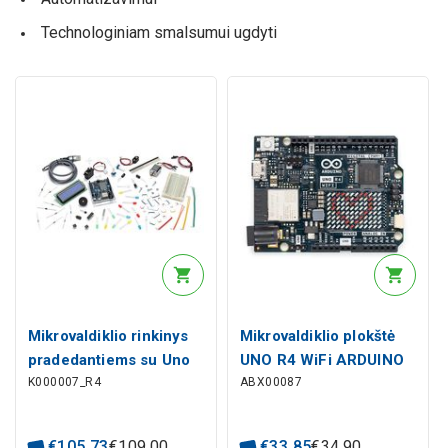
Technologiniam smalsumui ugdyti
Mikrovaldiklio rinkinys
Mikrovaldiklio plokštė
pradedantiems su Uno
UNO R4 WiFi ARDUINO
K000007_R4
ABX00087
R4 ARDUINO
€
105
.
73
€
109
.
00
€
33
.
85
€
34
.
90