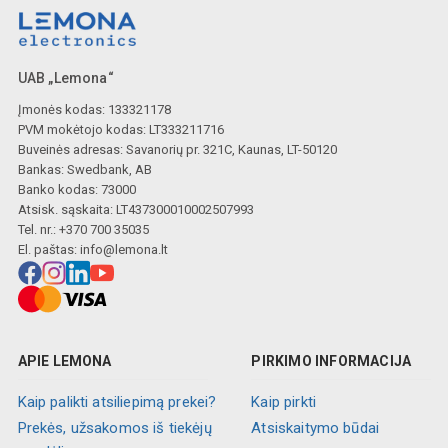
UAB „Lemona“
Įmonės kodas: 133321178
PVM mokėtojo kodas: LT333211716
Buveinės adresas: Savanorių pr. 321C, Kaunas, LT-50120
Bankas: Swedbank, AB
Banko kodas: 73000
Atsisk. sąskaita: LT437300010002507993
Tel. nr.: +370 700 35035
El. paštas:
info@lemona.lt
APIE LEMONA
PIRKIMO INFORMACIJA
Kaip palikti atsiliepimą prekei?
Kaip pirkti
Prekės, užsakomos iš tiekėjų
Atsiskaitymo būdai