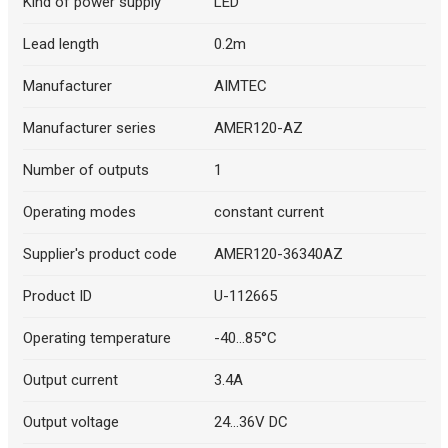
Kind of power supply
LED
Lead length
0.2m
Manufacturer
AIMTEC
Manufacturer series
AMER120-AZ
Number of outputs
1
Operating modes
constant current
Supplier's product code
AMER120-36340AZ
Product ID
U-112665
Operating temperature
-40...85°C
Output current
3.4A
Output voltage
24...36V DC