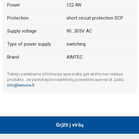
Power
122.4W
Protection
short circuit protection SCP
Supply voltage
90...305V AC
Type of power supply
switching
Brand
AIMTEC
Tiekėjo pateikiama informacija apie prekę gali skirtis nuo realaus
produkto. Jei pastebėjote neatitikimų praneškite apie tai el. paštu
info@lemona.lt
.
Grįžti į viršų