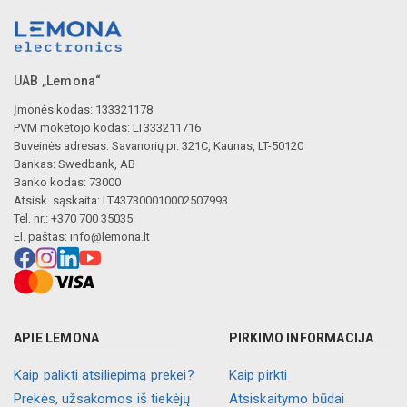
UAB „Lemona“
Įmonės kodas: 133321178
PVM mokėtojo kodas: LT333211716
Buveinės adresas: Savanorių pr. 321C, Kaunas, LT-50120
Bankas: Swedbank, AB
Banko kodas: 73000
Atsisk. sąskaita: LT437300010002507993
Tel. nr.: +370 700 35035
El. paštas:
info@lemona.lt
APIE LEMONA
PIRKIMO INFORMACIJA
Kaip palikti atsiliepimą prekei?
Kaip pirkti
Prekės, užsakomos iš tiekėjų
Atsiskaitymo būdai