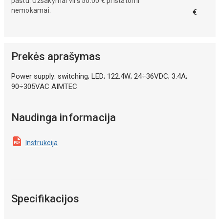
paštu. Užsakymai virš 50.00 € pristatomi
nemokamai.
€
Prekės aprašymas
Power supply: switching; LED; 122.4W; 24÷36VDC; 3.4A;
90÷305VAC AIMTEC
Naudinga informacija
Instrukcija
Specifikacijos