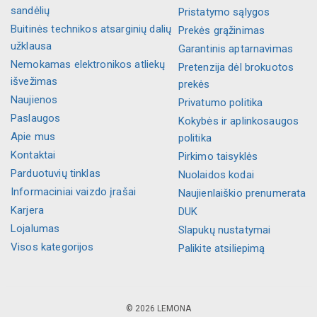
sandėlių
Pristatymo sąlygos
Buitinės technikos atsarginių dalių
Prekės grąžinimas
užklausa
Garantinis aptarnavimas
Nemokamas elektronikos atliekų
Pretenzija dėl brokuotos
išvežimas
prekės
Naujienos
Privatumo politika
Paslaugos
Kokybės ir aplinkosaugos
Apie mus
politika
Kontaktai
Pirkimo taisyklės
Parduotuvių tinklas
Nuolaidos kodai
Informaciniai vaizdo įrašai
Naujienlaiškio prenumerata
Karjera
DUK
Lojalumas
Slapukų nustatymai
Visos kategorijos
Palikite atsiliepimą
© 2026 LEMONA