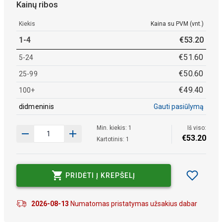
Kainų ribos
Kiekis
Kaina su PVM (vnt.)
1-4
€
53
.
20
€
51
.
60
5-24
€
50
.
60
25-99
€
49
.
40
100+
didmeninis
Gauti pasiūlymą
Min. kiekis: 1
Iš viso:
€
53
.
20
Kartotinis: 1
PRIDĖTI Į KREPŠELĮ
2026-08-13
Numatomas pristatymas užsakius dabar