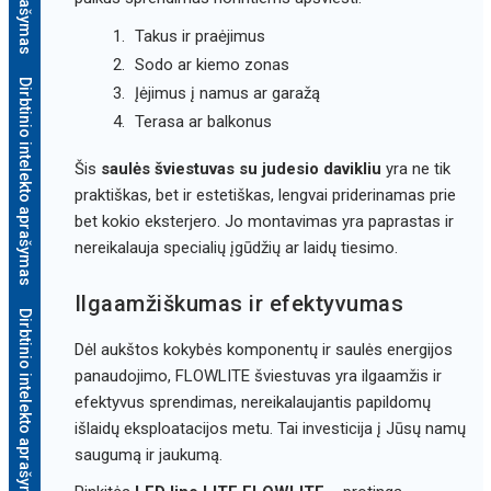
Takus ir praėjimus
Sodo ar kiemo zonas
Dirbtinio intelekto aprašymas
Įėjimus į namus ar garažą
Terasa ar balkonus
Šis
saulės šviestuvas su judesio davikliu
yra ne tik
praktiškas, bet ir estetiškas, lengvai priderinamas prie
bet kokio eksterjero. Jo montavimas yra paprastas ir
nereikalauja specialių įgūdžių ar laidų tiesimo.
Ilgaamžiškumas ir efektyvumas
Dirbtinio intelekto aprašymas
Dėl aukštos kokybės komponentų ir saulės energijos
panaudojimo, FLOWLITE šviestuvas yra ilgaamžis ir
efektyvus sprendimas, nereikalaujantis papildomų
išlaidų eksploatacijos metu. Tai investicija į Jūsų namų
saugumą ir jaukumą.