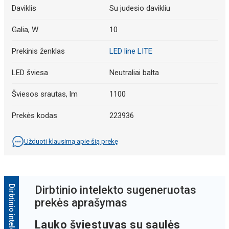
Daviklis
Su judesio davikliu
Galia, W
10
Prekinis ženklas
LED line LITE
LED šviesa
Neutraliai balta
Šviesos srautas, lm
1100
Prekės kodas
223936
Užduoti klausimą apie šią prekę
Dirbtinio intelekto sugeneruotas
prekės aprašymas
Lauko šviestuvas su saulės