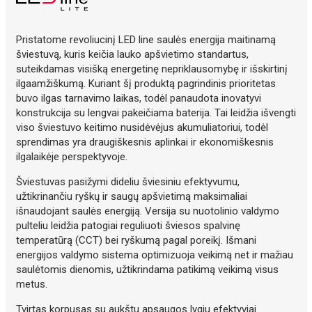
Pristatome revoliucinį
LED line
saulės energija maitinamą
šviestuvą, kuris keičia lauko apšvietimo standartus,
suteikdamas visišką energetinę nepriklausomybę ir išskirtinį
ilgaamžiškumą. Kuriant šį produktą pagrindinis prioritetas
buvo ilgas tarnavimo laikas, todėl panaudota inovatyvi
konstrukcija su lengvai pakeičiama baterija. Tai leidžia išvengti
viso šviestuvo keitimo nusidėvėjus akumuliatoriui, todėl
sprendimas yra draugiškesnis aplinkai ir ekonomiškesnis
ilgalaikėje perspektyvoje.
Šviestuvas pasižymi dideliu šviesiniu efektyvumu,
užtikrinančiu ryškų ir saugų apšvietimą maksimaliai
išnaudojant saulės energiją. Versija su nuotolinio valdymo
pulteliu leidžia patogiai reguliuoti šviesos spalvinę
temperatūrą (CCT) bei ryškumą pagal poreikį. Išmani
energijos valdymo sistema optimizuoja veikimą net ir mažiau
saulėtomis dienomis, užtikrindama patikimą veikimą visus
metus.
Tvirtas korpusas su aukštu apsaugos lygiu efektyviai