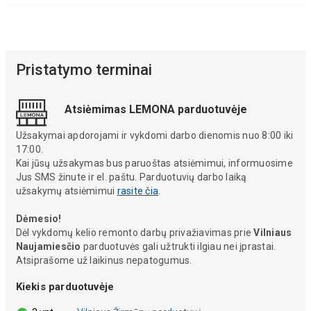
Pristatymo terminai
Atsiėmimas LEMONA parduotuvėje
Užsakymai apdorojami ir vykdomi darbo dienomis nuo 8:00 iki
17:00.
Kai jūsų užsakymas bus paruoštas atsiėmimui, informuosime
Jus SMS žinute ir el. paštu. Parduotuvių darbo laiką
užsakymų atsiėmimui
rasite čia
.
Dėmesio!
Dėl vykdomų kelio remonto darbų privažiavimas prie
Vilniaus
Naujamiesčio
parduotuvės gali užtrukti ilgiau nei įprastai.
Atsiprašome už laikinus nepatogumus.
Kiekis parduotuvėje