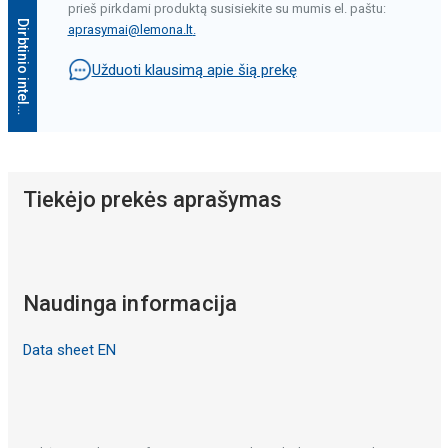
prieš pirkdami produktą susisiekite su mumis el. paštu:
D
i
r
b
t
i
n
i
o
i
n
t
e
l
e
k
t
o
a
p
r
a
š
y
m
a
s
aprasymai@lemona.lt
.
Užduoti klausimą apie šią prekę
Tiekėjo prekės aprašymas
Naudinga informacija
Data sheet EN