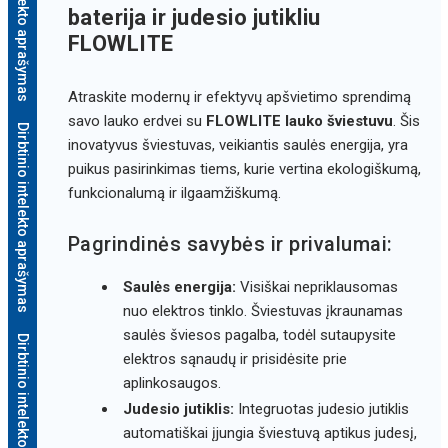
Dirbtinio intelekto aprašymas
baterija ir judesio jutikliu
FLOWLITE
Atraskite modernų ir efektyvų apšvietimo sprendimą
savo lauko erdvei su
FLOWLITE lauko šviestuvu
. Šis
Dirbtinio intelekto aprašymas
inovatyvus šviestuvas, veikiantis saulės energija, yra
puikus pasirinkimas tiems, kurie vertina ekologiškumą,
funkcionalumą ir ilgaamžiškumą.
Pagrindinės savybės ir privalumai:
Saulės energija:
Visiškai nepriklausomas
nuo elektros tinklo. Šviestuvas įkraunamas
saulės šviesos pagalba, todėl sutaupysite
Dirbtinio intelekto aprašymas
elektros sąnaudų ir prisidėsite prie
aplinkosaugos.
Judesio jutiklis:
Integruotas judesio jutiklis
automatiškai įjungia šviestuvą aptikus judesį,