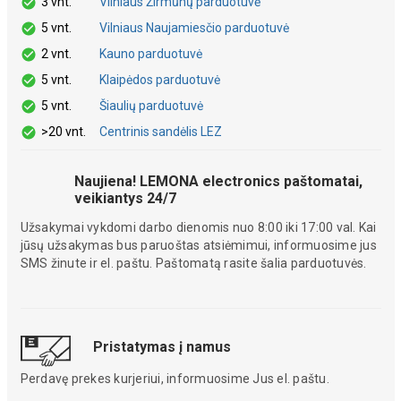
3 vnt.
Vilniaus Žirmūnų parduotuvė
5 vnt.
Vilniaus Naujamiesčio parduotuvė
2 vnt.
Kauno parduotuvė
5 vnt.
Klaipėdos parduotuvė
5 vnt.
Šiaulių parduotuvė
>20 vnt.
Centrinis sandėlis LEZ
Naujiena! LEMONA electronics paštomatai,
veikiantys 24/7
Užsakymai vykdomi darbo dienomis nuo 8:00 iki 17:00 val. Kai
jūsų užsakymas bus paruoštas atsiėmimui, informuosime jus
SMS žinute ir el. paštu. Paštomatą rasite šalia parduotuvės.
Pristatymas į namus
Perdavę prekes kurjeriui, informuosime Jus el. paštu.