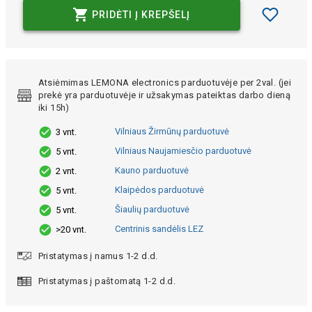
PRIDĖTI Į KREPŠELĮ
Atsiėmimas LEMONA electronics parduotuvėje per 2val. (jei
prekė yra parduotuvėje ir užsakymas pateiktas darbo dieną
iki 15h)
Vilniaus Žirmūnų parduotuvė
3 vnt.
Vilniaus Naujamiesčio parduotuvė
5 vnt.
Kauno parduotuvė
2 vnt.
Klaipėdos parduotuvė
5 vnt.
Šiaulių parduotuvė
5 vnt.
Centrinis sandėlis LEZ
>20 vnt.
Pristatymas į namus 1-2 d.d.
Pristatymas į paštomatą 1-2 d.d.