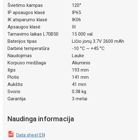
Švietimo kampas
120°
IP apsaugos klasė
IP65
IK atsparumo klasė
IK06
Apsaugos klasė
III
Tarnavimo laikas L70B50
15 000 val.
Baterijos tipas
Ličio jonų 3.7V 2600 mAh
Darbinė temperatūra
-10 °C ~ +45 °C
Naudojimas
Lauke
Korpuso medžiaga
Aliuminis
Ilgis
193 mm
Plotis
141 mm
Aukštis
41 mm
Svoris
0.38 kg
Garantija
3 metai
Naudinga informacija
Data sheet EN