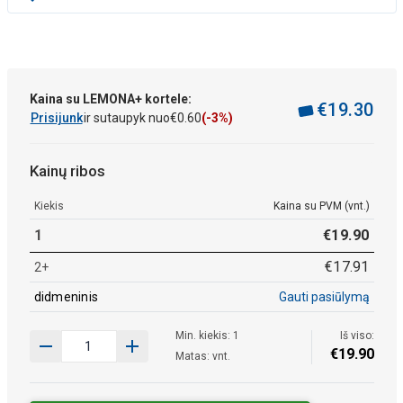
Kaina su LEMONA+ kortele:
€
19
.
30
Prisijunk
ir sutaupyk nuo
€
0
.
60
(-3%)
Kainų ribos
Kiekis
Kaina su PVM (vnt.)
1
€
19
.
90
€
17
.
91
2+
didmeninis
Gauti pasiūlymą
Min. kiekis: 1
Iš viso:
€
19
.
90
Matas: vnt.