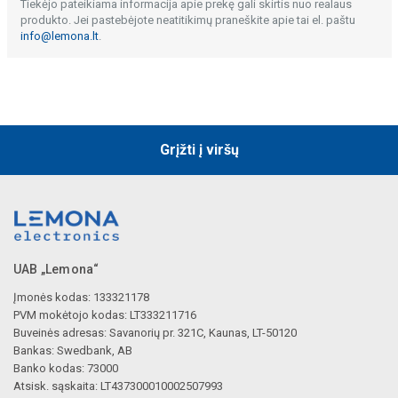
Tiekėjo pateikiama informacija apie prekę gali skirtis nuo realaus
produkto. Jei pastebėjote neatitikimų praneškite apie tai el. paštu
info@lemona.lt
.
Grįžti į viršų
UAB „Lemona“
Įmonės kodas: 133321178
PVM mokėtojo kodas: LT333211716
Buveinės adresas: Savanorių pr. 321C, Kaunas, LT-50120
Bankas: Swedbank, AB
Banko kodas: 73000
Atsisk. sąskaita: LT437300010002507993