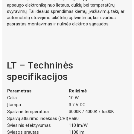
apsaugo elektroniką nuo lietaus, dulkių bei temperatūrų
svyravimų. Tai idealus sprendimas kiemų, įvažiavimų, takų ar
automobilių stovėjimo aikštelių apšvietimui, kur svarbus
paprastas montavimas ir nulinės elektros sąnaudos.
LT – Techninės
specifikacijos
Parametras
Reikšmė
Galia
10 W
Įtampa
3.7 V DC
Spalvinė temperatūra
3000K / 4000K / 6500K
Spalvų atkūrimo indeksas (CRI)
Ra80
Šviesinis efektyvumas
110 lm/W
Šviesos srautas
1100 lm