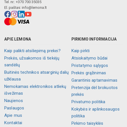
Tel. nr.: +370 700 35035
El. paštas:
info@lemona.lt
APIE LEMONA
PIRKIMO INFORMACIJA
Kaip palikti atsiliepimą prekei?
Kaip pirkti
Prekės, užsakomos iš tiekėjų
Atsiskaitymo būdai
sandėlių
Pristatymo sąlygos
Buitinės technikos atsarginių dalių
Prekės grąžinimas
užklausa
Garantinis aptarnavimas
Nemokamas elektronikos atliekų
Pretenzija dėl brokuotos
išvežimas
prekės
Naujienos
Privatumo politika
Paslaugos
Kokybės ir aplinkosaugos
Apie mus
politika
Kontaktai
Pirkimo taisyklės