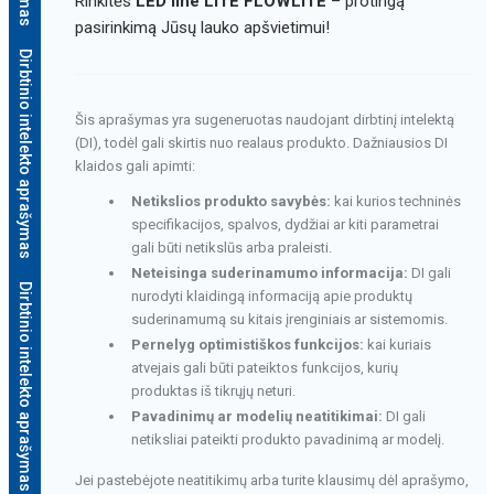
Rinkitės
LED line LITE FLOWLITE
– protingą
pasirinkimą Jūsų lauko apšvietimui!
Dirbtinio intelekto aprašymas
Šis aprašymas yra sugeneruotas naudojant dirbtinį intelektą
(DI), todėl gali skirtis nuo realaus produkto. Dažniausios DI
klaidos gali apimti:
Netikslios produkto savybės:
kai kurios techninės
specifikacijos, spalvos, dydžiai ar kiti parametrai
gali būti netikslūs arba praleisti.
Neteisinga suderinamumo informacija:
DI gali
Dirbtinio intelekto aprašymas
nurodyti klaidingą informaciją apie produktų
suderinamumą su kitais įrenginiais ar sistemomis.
Pernelyg optimistiškos funkcijos:
kai kuriais
atvejais gali būti pateiktos funkcijos, kurių
produktas iš tikrųjų neturi.
Pavadinimų ar modelių neatitikimai:
DI gali
netiksliai pateikti produkto pavadinimą ar modelį.
Jei pastebėjote neatitikimų arba turite klausimų dėl aprašymo,