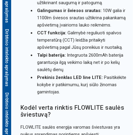
užtikrinant saugumą ir patogumą.
Galingumas ir šviesos srautas:
10W galia ir
1100lm šviesos srautas užtikrina pakankamą
apšvietimą įvairioms lauko reikmėms.
Dirbtinio intelekto aprašymas
CCT funkcija:
Galimybė reguliuoti spalvos
temperatūrą (CCT) leidžia pritaikyti
apšvietimą pagal Jūsų poreikius ir nuotaiką.
Talpi baterija:
Integruota 2600mAh baterija
garantuoja ilgą veikimo laiką net ir po kelių
saulėtų dienų.
Prekinis ženklas LED line LITE:
Pasitikėkite
kokybe ir patikimumu, kurį siūlo žinomas
gamintojas.
Dirbtinio intelekto aprašymas
Kodėl verta rinktis FLOWLITE saulės
šviestuvą?
FLOWLITE saulės energija varomas šviestuvas yra
puikus sprendimas norintiems apšviesti: