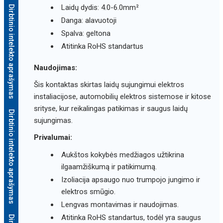
Laidų dydis: 4.0-6.0mm²
Dirbtinio intelekto aprašymas
Danga: alavuotoji
Spalva: geltona
Atitinka RoHS standartus
Naudojimas:
Šis kontaktas skirtas laidų sujungimui elektros
instaliacijose, automobilių elektros sistemose ir kitose
srityse, kur reikalingas patikimas ir saugus laidų
Dirbtinio intelekto aprašymas
sujungimas.
Privalumai:
Aukštos kokybės medžiagos užtikrina
ilgaamžiškumą ir patikimumą.
Izoliacija apsaugo nuo trumpojo jungimo ir
elektros smūgio.
Lengvas montavimas ir naudojimas.
Atitinka RoHS standartus, todėl yra saugus