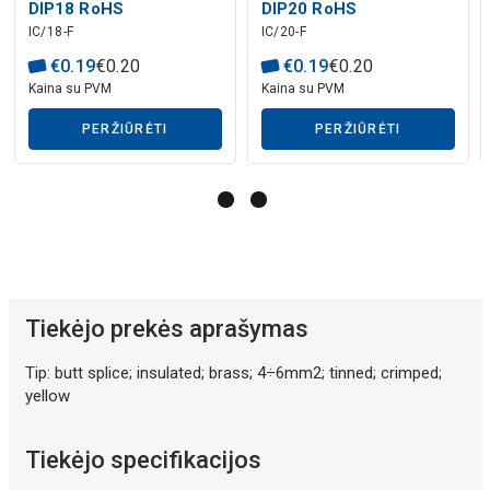
DIP18 RoHS
DIP20 RoHS
IC/18-F
IC/20-F
€
0
.
19
€
0
.
20
€
0
.
19
€
0
.
20
Kaina su PVM
Kaina su PVM
PERŽIŪRĖTI
PERŽIŪRĖTI
Tiekėjo prekės aprašymas
Tip: butt splice; insulated; brass; 4÷6mm2; tinned; crimped;
yellow
Tiekėjo specifikacijos