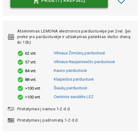
PRIDĖTI Į KREPŠELĮ
Atsiėmimas LEMONA electronics parduotuvėje per 2val. (jei
prekė yra parduotuvėje ir užsakymas pateiktas darbo dieną
iki 15h)
Vilniaus Žirmūnų parduotuvė
62 vnt.
Vilniaus Naujamiesčio parduotuvė
57 vnt.
Kauno parduotuvė
84 vnt.
Klaipėdos parduotuvė
88 vnt.
Šiaulių parduotuvė
>100 vnt.
Centrinis sandėlis LEZ
>100 vnt.
Pristatymas į namus 1-2 d.d.
Pristatymas į paštomatą 1-2 d.d.