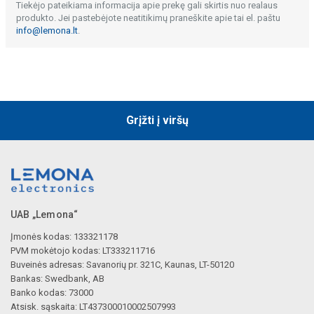
Tiekėjo pateikiama informacija apie prekę gali skirtis nuo realaus
produkto. Jei pastebėjote neatitikimų praneškite apie tai el. paštu
info@lemona.lt
.
Grįžti į viršų
UAB „Lemona“
Įmonės kodas: 133321178
PVM mokėtojo kodas: LT333211716
Buveinės adresas: Savanorių pr. 321C, Kaunas, LT-50120
Bankas: Swedbank, AB
Banko kodas: 73000
Atsisk. sąskaita: LT437300010002507993