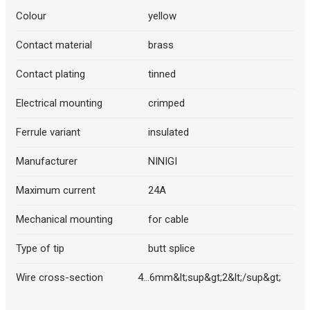
Colour
yellow
Contact material
brass
Contact plating
tinned
Electrical mounting
crimped
Ferrule variant
insulated
Manufacturer
NINIGI
Maximum current
24A
Mechanical mounting
for cable
Type of tip
butt splice
Wire cross-section
4...6mm&lt;sup&gt;2&lt;/sup&gt;