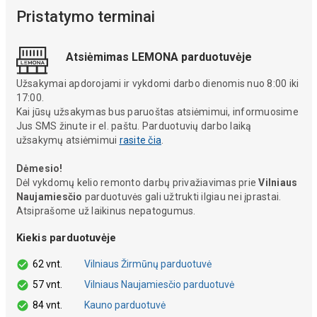
Pristatymo terminai
Atsiėmimas LEMONA parduotuvėje
Užsakymai apdorojami ir vykdomi darbo dienomis nuo 8:00 iki
17:00.
Kai jūsų užsakymas bus paruoštas atsiėmimui, informuosime
Jus SMS žinute ir el. paštu. Parduotuvių darbo laiką
užsakymų atsiėmimui
rasite čia
.
Dėmesio!
Dėl vykdomų kelio remonto darbų privažiavimas prie
Vilniaus
Naujamiesčio
parduotuvės gali užtrukti ilgiau nei įprastai.
Atsiprašome už laikinus nepatogumus.
Kiekis parduotuvėje
62 vnt.
Vilniaus Žirmūnų parduotuvė
57 vnt.
Vilniaus Naujamiesčio parduotuvė
84 vnt.
Kauno parduotuvė