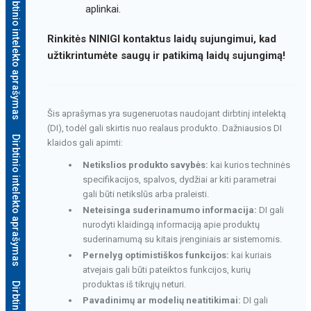
Dirbtinio intelekto aprašymas
aplinkai.
Rinkitės NINIGI kontaktus laidų sujungimui, kad
užtikrintumėte saugų ir patikimą laidų sujungimą!
Šis aprašymas yra sugeneruotas naudojant dirbtinį intelektą
(DI), todėl gali skirtis nuo realaus produkto. Dažniausios DI
Dirbtinio intelekto aprašymas
klaidos gali apimti:
Netikslios produkto savybės:
kai kurios techninės
specifikacijos, spalvos, dydžiai ar kiti parametrai
gali būti netikslūs arba praleisti.
Neteisinga suderinamumo informacija:
DI gali
nurodyti klaidingą informaciją apie produktų
suderinamumą su kitais įrenginiais ar sistemomis.
Pernelyg optimistiškos funkcijos:
kai kuriais
atvejais gali būti pateiktos funkcijos, kurių
produktas iš tikrųjų neturi.
Pavadinimų ar modelių neatitikimai:
DI gali