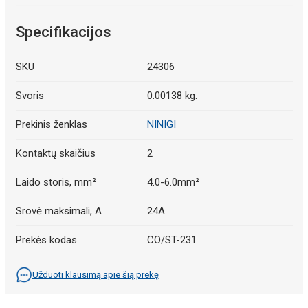
Specifikacijos
SKU
24306
Svoris
0.00138 kg.
Prekinis ženklas
NINIGI
Kontaktų skaičius
2
Laido storis, mm²
4.0-6.0mm²
Srovė maksimali, A
24A
Prekės kodas
CO/ST-231
Užduoti klausimą apie šią prekę