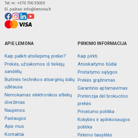
Tel. nr.: +370 700 35035
El. paštas:
info@lemona.lt
APIE LEMONA
PIRKIMO INFORMACIJA
Kaip palikti atsiliepimą prekei?
Kaip pirkti
Prekės, užsakomos iš tiekėjų
Atsiskaitymo būdai
sandėlių
Pristatymo sąlygos
Buitinės technikos atsarginių dalių
Prekės grąžinimas
užklausa
Garantinis aptarnavimas
Nemokamas elektronikos atliekų
Pretenzija dėl brokuotos
išvežimas
prekės
Naujienos
Privatumo politika
Paslaugos
Kokybės ir aplinkosaugos
Apie mus
politika
Kontaktai
Pirkimo taisyklės