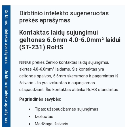
Dirbtinio intelekto aprašymas
Dirbtinio intelekto sugeneruotas
prekės aprašymas
Kontaktas laidų sujungimui
geltonas 6.6mm 4.0-6.0mm² laidui
(ST-231) RoHS
NINIGI prekės ženklo kontaktas laidų sujungimui,
skirtas 4.0-6.0mm² laidams. Šis kontaktas yra
Dirbtinio intelekto aprašymas
geltonos spalvos, 6.6mm skersmens ir pagamintas iš
žalvario. Jis yra izoliuotas ir sujungiamas
užspaudžiant. Šis kontaktas atitinka RoHS standartus.
Pagrindinės savybės:
Tipas: užspaudžiamas sujungimas
Izoliuotas
Medžiaga: žalvaris