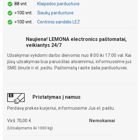
88 vnt.
Klaipėdos parduotuvė
>100 vnt.
Šiaulių parduotuvė
>100 vnt.
Centrinis sandėlis LEZ
Naujiena! LEMONA electronics paštomatai,
veikiantys 24/7
Užsakymai vykdomi darbo dienomis nuo 8:00 iki 17:00 val. Kai
jūsų užsakymas bus paruoštas atsiėmimui, informuosime jus
SMS žinute ir el. paštu. Paštomatą rasite šalia parduotuvės.
Pristatymas į namus
Perdavę prekes kurjeriui, informuosime Jus el. paštu.
Virš 70,00 €
Nemokamai
(Užsakymams iki 1000 kg)