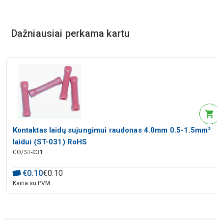
Dažniausiai perkama kartu
Kontaktas laidų sujungimui raudonas 4.0mm 0.5-1.5mm²
laidui (ST-031) RoHS
CO/ST-031
€
0
.
10
€
0
.
10
Kaina su PVM