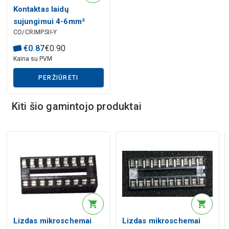
Dirbtinio intelekto aprašymas
Kontaktas laidų
sujungimui 4-6mm²
CO/CRIMPSII-Y
laidui geltonas DSG-
CANUSA RoHS
€
0
.
87
€
0
.
90
Kaina su PVM
Dirbtinio intelekto aprašymas
PERŽIŪRĖTI
Kiti šio gamintojo produktai
Lizdas mikroschemai
Lizdas mikroschemai