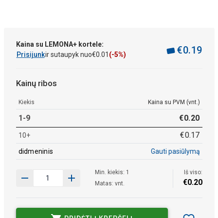
Kaina su LEMONA+ kortele:
€
0
.
19
Prisijunk
ir sutaupyk nuo
€
0
.
01
(-5%)
Kainų ribos
Kiekis
Kaina su PVM (vnt.)
1-9
€
0
.
20
€
0
.
17
10+
didmeninis
Gauti pasiūlymą
Min. kiekis: 1
Iš viso:
€
0
.
20
Matas: vnt.