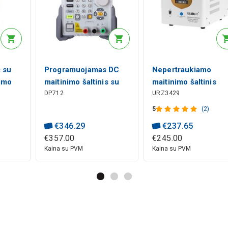
s su
Programuojamas DC
Nepertraukiamo
nimo
maitinimo šaltinis su
maitinimo šaltinis
DP712
URZ3429
A,
vienu išėjimo kanalu
24V/230Vac
4A,
50V 3A, max 150W,
2600VA/1800W, UPS
5
(2)
IN
Rigol
sinusas, baltas,
€
346
.
29
€
237
.
65
LL
kilnojamas, PROsinu
€
357
.
00
€
245
.
00
2600/24
Kaina su PVM
Kaina su PVM