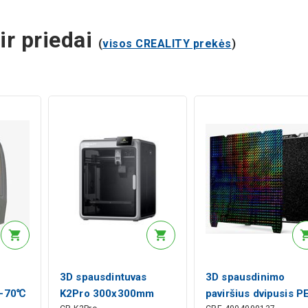
r priedai
(
visos CREALITY prekės
)
3D spausdintuvas
3D spausdinimo
℃-70℃
K2Pro 300x300mm
paviršius dvipusis PE