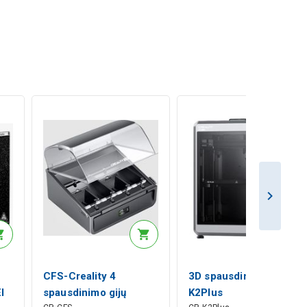
CFS-Creality 4
3D spausdintuvas
I
spausdinimo gijų
K2Plus