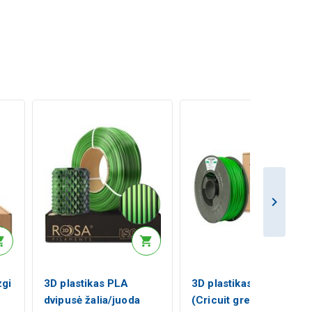
zgi
3D plastikas PLA
3D plastikas PLA žalias
dvipusė žalia/juoda
(Cricuit green) 1kg