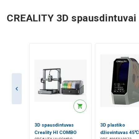
CREALITY 3D spausdintuvai i
3D spausdintuvas
3D plastiko
Creality HI COMBO
džiovintuvas 45