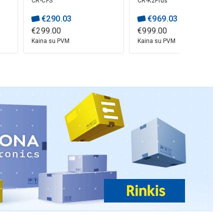
CR-CFS
CR-K2Plus
padavimo įrenginys
350x350x350mm
mm
CREALITY
CREALITY
€
290
.
03
€
969
.
03
€
299
.
00
€
999
.
00
us)
Kaina su PVM
Kaina su PVM