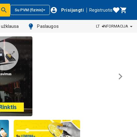
Prisijungti
Registruotis
Su PVM (fizinis)
ų užklausa
Paslaugos
LT
INFORMACIJA