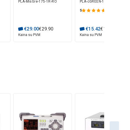
PLA-MisGre-175-1R-RO
PLA-cGREEN-175-1-TF
D
1.75mm 1kg refill
The Filament by
pakuotė Rosa3D
Spectrum
5
(1)
€
29
.
00
€
29
.
90
€
15
.
42
€
15
.
90
Kaina su PVM
Kaina su PVM