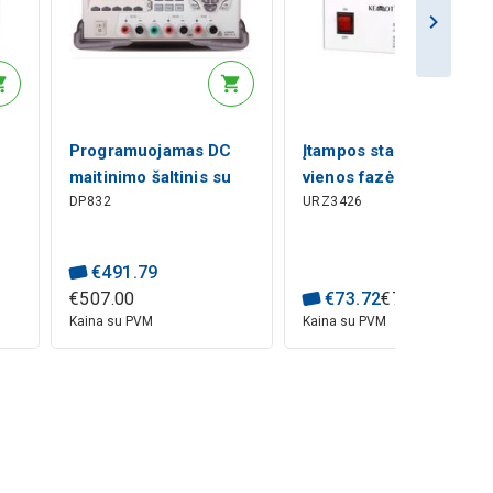
Programuojamas DC
Įtampos stabilizatorius
maitinimo šaltinis su
vienos fazės 230Vac
DP832
URZ3426
trimis išėjimo kanalais
1000VA 3% MSER-
,
+30V 3A, +30V 3A, +5V
1000, servovariklis
3A, DC, max 195W,
€
491
.
79
s-
Rigol
€
507
.
00
€
73
.
72
€
76
.
00
Kaina su PVM
Kaina su PVM