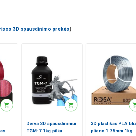
visos 3D spausdinimo prekės
)
Derva 3D spausdinimui
3D plastikas PLA bli
nas
TGM-7 1kg pilka
plieno 1.75mm 1kg