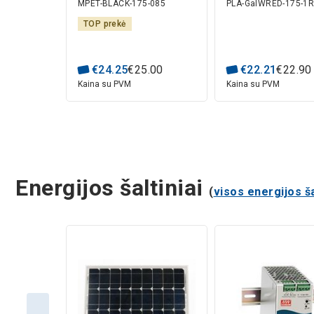
MPET-BLACK-175-085
PLA-GalWRED-175-1R
1.75mm 0.85kg
(Galaxy Red Win
Fiberlogy
1.75mm 1kg refil
TOP prekė
pakuotė Rosa3D
€
24
.
25
€
25
.
00
€
22
.
21
€
22
.
90
Kaina su PVM
Kaina su PVM
Energijos šaltiniai
(
visos energijos š