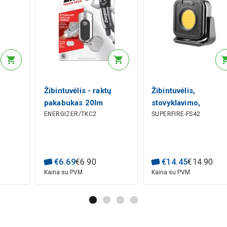
Žibintuvėlis - raktų
Žibintuvėlis,
pakabukas 20lm
stovyklavimo,
ENERGIZER/TKC2
SUPERFIRE-FS42
2xCR2032 ENERGIZER
įkraunamas USB-C,
 su
500lm, CCT 2700K -
SB +
7000K
juodas
€
6
.
69
€
6
.
90
€
14
.
45
€
14
.
90
Kaina su PVM
Kaina su PVM