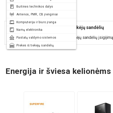
Buitinės technikos dalys
Antenos, PMR, CB įrenginiai
Kompiuterija ir biuro įranga
Prekės, užsakomos iš tiekėjų sandėlių
Namų elektronika
Informacija apie prekių iš tiekėjų sandėlių įsigijim
Pastatų valdymo sistemos
Prekės iš tiekėjų sandėlių
Energija ir šviesa kelionėms