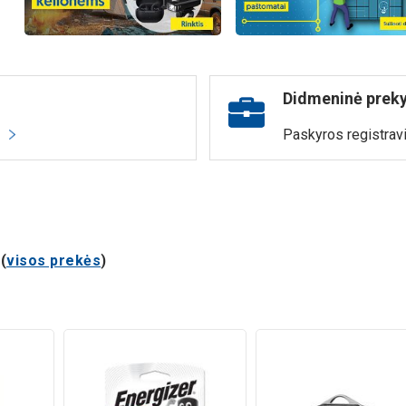
Didmeninė prek
ą
Paskyros registravi
(
visos prekės
)