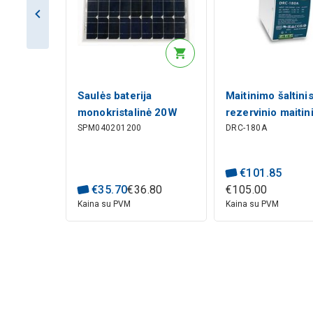
Saulės baterija
Maitinimo šaltini
monokristalinė 20W
rezervinio maiti
SPM040201200
DRC-180A
18.5V 1.09A,
funkcija 13.8V 9
440x350x25mm
įkrovimui 13.8V 
tvirtinamas ant D
€
101
.
85
bėgio MEAN WE
€
35
.
70
€
36
.
80
€
105
.
00
Kaina su PVM
Kaina su PVM