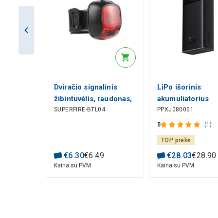
Dviračio signalinis
LiPo išorinis
žibintuvėlis, raudonas,
akumuliatorius
SUPERFIRE-BTL04
PPXJ080001
įkraunamas micro USB,
(Powerbank)
2.6W, 6val. , IP54
20000mAh 22.5W
5
(1)
PD3.0 QC3.0 2xU
TOP prekė
USB C Star-lord 
€
6
.
30
€
6
.
49
€
28
.
03
€
28
.
90
BASEUS
Kaina su PVM
Kaina su PVM