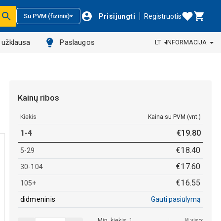
Prisijungti
Registruotis
Su PVM (fizinis)
ų užklausa
Paslaugos
LT
INFORMACIJA
Kainų ribos
Kiekis
Kaina su PVM (vnt.)
1-4
€
19
.
80
€
18
.
40
5-29
€
17
.
60
30-104
€
16
.
55
105+
didmeninis
Gauti pasiūlymą
Min. kiekis: 1
Iš viso: