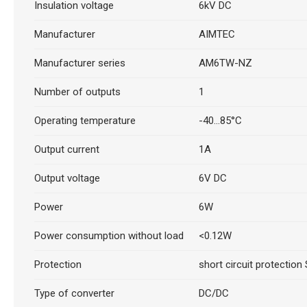
Insulation voltage
6kV DC
Manufacturer
AIMTEC
Manufacturer series
AM6TW-NZ
Number of outputs
1
Operating temperature
-40...85°C
Output current
1A
Output voltage
6V DC
Power
6W
Power consumption without load
<0.12W
Protection
short circuit protection
Type of converter
DC/DC