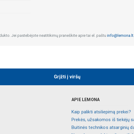
dukto. Jei pastebėjote neatitikimų praneškite apie tai el. paštu
info@lemona.lt
Grįžti į viršų
APIE LEMONA
Kaip palikti atsiliepimą prekei?
Prekės, užsakomos iš tiekėjų s
Buitinės technikos atsarginių d