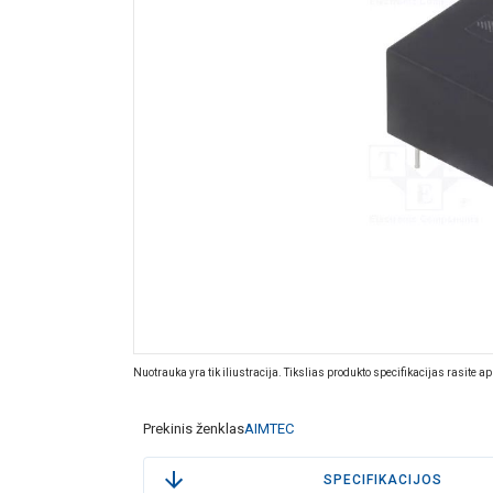
Nuotrauka yra tik iliustracija. Tikslias produkto specifikacijas rasite a
Prekinis ženklas
AIMTEC
SPECIFIKACIJOS