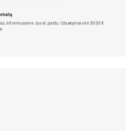
tomatą
iui, informuosime Jus el. paštu. Užsakymai virš 50.00 €
i.