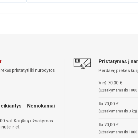
Pristatymas į n
r
rekės pristatyti iki nurodytos
Perdavę prekes kurj
Virš 70,00 €
(Užsakymams iki 1000
Iki 70,00 €
eikiantys
Nemokamai
(Užsakymams iki 3 kg)
00 val. Kai jūsų užsakymas
Iki 70,00 €
ute ir el.
(Užsakymams iki 1000