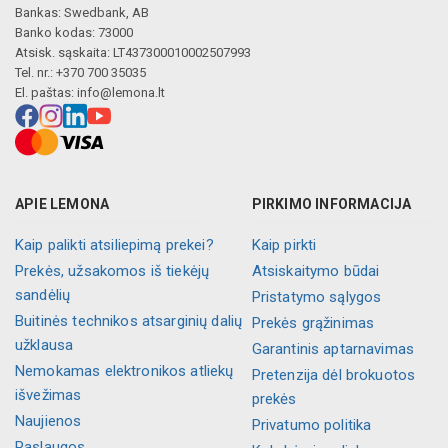
Bankas: Swedbank, AB
Banko kodas: 73000
Atsisk. sąskaita: LT437300010002507993
Tel. nr.: +370 700 35035
El. paštas:
info@lemona.lt
APIE LEMONA
PIRKIMO INFORMACIJA
Kaip palikti atsiliepimą prekei?
Kaip pirkti
Prekės, užsakomos iš tiekėjų
Atsiskaitymo būdai
sandėlių
Pristatymo sąlygos
Buitinės technikos atsarginių dalių
Prekės grąžinimas
užklausa
Garantinis aptarnavimas
Nemokamas elektronikos atliekų
Pretenzija dėl brokuotos
išvežimas
prekės
Naujienos
Privatumo politika
Paslaugos