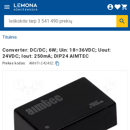
Titulinis
Converter: DC/DC; 6W; Uin: 18÷36VDC; Uout:
24VDC; Iout: 250mA; DIP24 AIMTEC
Prekės kodas:
AM6TI-2424SZ