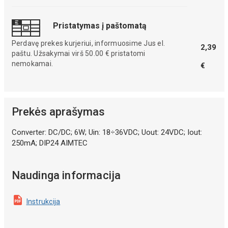
Pristatymas į paštomatą
Perdavę prekes kurjeriui, informuosime Jus el.
2,39
paštu. Užsakymai virš 50.00 € pristatomi
nemokamai.
€
Prekės aprašymas
Converter: DC/DC; 6W; Uin: 18÷36VDC; Uout: 24VDC; Iout:
250mA; DIP24 AIMTEC
Naudinga informacija
Instrukcija