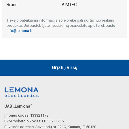
Brand
AIMTEC
Tiekėjo pateikiama informacija apie prekę gali skirtis nuo realaus
produkto. Jei pastebėjote neatitikimų praneškite apie tai el. paštu
info@lemona.lt
.
Grįžti į viršų
UAB „Lemona“
Įmonės kodas: 133321178
PVM mokėtojo kodas: LT333211716
Buveinės adresas: Savanorių pr. 321C, Kaunas, LT-50120