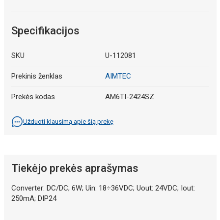
Specifikacijos
SKU
U-112081
Prekinis ženklas
AIMTEC
Prekės kodas
AM6TI-2424SZ
Užduoti klausimą apie šią prekę
Tiekėjo prekės aprašymas
Converter: DC/DC; 6W; Uin: 18÷36VDC; Uout: 24VDC; Iout:
250mA; DIP24