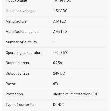
Input voltage
18...36V DC
Insulation voltage
1.5kV DC
Manufacturer
AIMTEC
Manufacturer series
AM6TI-Z
Number of outputs
1
Operating temperature
-40...85°C
Output current
0.25A
Output voltage
24V DC
Power
6W
Protection
short circuit protection SCP
Type of converter
DC/DC