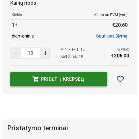
Kainų ribos
Kiekis
Kaina su PVM (vnt.)
1+
€
20
.
60
didmeninis
Gauti pasiūlymą
Min. kiekis: 10
Iš viso:
€
206
.
00
Kartotinis: 10
PRIDĖTI Į KREPŠELĮ
Pristatymo terminai