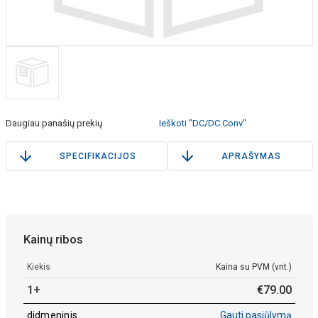
Daugiau panašių prekių
Ieškoti "DC/DC Conv"
SPECIFIKACIJOS
APRAŠYMAS
Kainų ribos
Kiekis
Kaina su PVM (vnt.)
1+
€
79
.
00
didmeninis
Gauti pasiūlymą