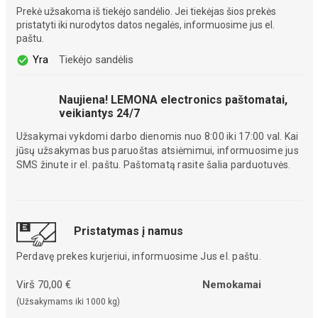
Prekė užsakoma iš tiekėjo sandėlio. Jei tiekėjas šios prekės
pristatyti iki nurodytos datos negalės, informuosime jus el.
paštu.
Yra
Tiekėjo sandėlis
Naujiena! LEMONA electronics paštomatai,
veikiantys 24/7
Užsakymai vykdomi darbo dienomis nuo 8:00 iki 17:00 val. Kai
jūsų užsakymas bus paruoštas atsiėmimui, informuosime jus
SMS žinute ir el. paštu. Paštomatą rasite šalia parduotuvės.
Pristatymas į namus
Perdavę prekes kurjeriui, informuosime Jus el. paštu.
Virš 70,00 €
Nemokamai
(Užsakymams iki 1000 kg)