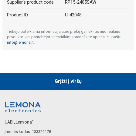
Supplier's product code
RP15-2405SAW
Product ID
U-42048
Tiekėjo pateikiama informacija apie prekę gali skirtis nuo realaus
produkto. Jei pastebėjote neatitikimų praneškite apie tai el. paštu
info@lemona.lt
.
Grįžti į viršų
UAB „Lemona“
Įmonės kodas: 133321178