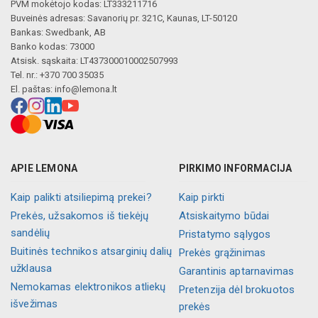
PVM mokėtojo kodas: LT333211716
Buveinės adresas: Savanorių pr. 321C, Kaunas, LT-50120
Bankas: Swedbank, AB
Banko kodas: 73000
Atsisk. sąskaita: LT437300010002507993
Tel. nr.: +370 700 35035
El. paštas:
info@lemona.lt
APIE LEMONA
PIRKIMO INFORMACIJA
Kaip palikti atsiliepimą prekei?
Kaip pirkti
Prekės, užsakomos iš tiekėjų
Atsiskaitymo būdai
sandėlių
Pristatymo sąlygos
Buitinės technikos atsarginių dalių
Prekės grąžinimas
užklausa
Garantinis aptarnavimas
Nemokamas elektronikos atliekų
Pretenzija dėl brokuotos
išvežimas
prekės