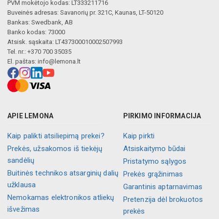
PVM mokėtojo kodas: LT333211716
Buveinės adresas: Savanorių pr. 321C, Kaunas, LT-50120
Bankas: Swedbank, AB
Banko kodas: 73000
Atsisk. sąskaita: LT437300010002507993
Tel. nr.: +370 700 35035
El. paštas:
info@lemona.lt
APIE LEMONA
PIRKIMO INFORMACIJA
Kaip palikti atsiliepimą prekei?
Kaip pirkti
Prekės, užsakomos iš tiekėjų
Atsiskaitymo būdai
sandėlių
Pristatymo sąlygos
Buitinės technikos atsarginių dalių
Prekės grąžinimas
užklausa
Garantinis aptarnavimas
Nemokamas elektronikos atliekų
Pretenzija dėl brokuotos
išvežimas
prekės