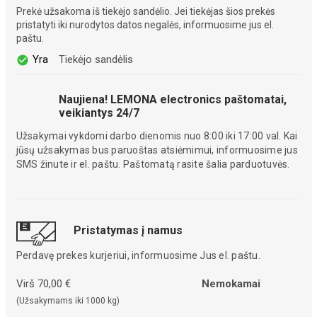
Prekė užsakoma iš tiekėjo sandėlio. Jei tiekėjas šios prekės
pristatyti iki nurodytos datos negalės, informuosime jus el.
paštu.
Yra
Tiekėjo sandėlis
Naujiena! LEMONA electronics paštomatai,
veikiantys 24/7
Užsakymai vykdomi darbo dienomis nuo 8:00 iki 17:00 val. Kai
jūsų užsakymas bus paruoštas atsiėmimui, informuosime jus
SMS žinute ir el. paštu. Paštomatą rasite šalia parduotuvės.
Pristatymas į namus
Perdavę prekes kurjeriui, informuosime Jus el. paštu.
Virš 70,00 €
Nemokamai
(Užsakymams iki 1000 kg)