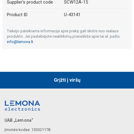
Supplier's product code
SCW12A-15
Product ID
U-43141
Tiekėjo pateikiama informacija apie prekę gali skirtis nuo realaus
produkto. Jei pastebėjote neatitikimų praneškite apie tai el. paštu
info@lemona.lt
.
Grįžti į viršų
UAB „Lemona“
Įmonės kodas: 133321178