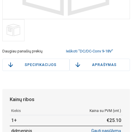
Daugiau panašių prekių
Ieškoti "DC/DC-Conv 9-18V"
SPECIFIKACIJOS
APRAŠYMAS
Kainų ribos
Kiekis
Kaina su PVM (vnt.)
1+
€
25
.
10
didmeninis
Gauti pasiūlymą