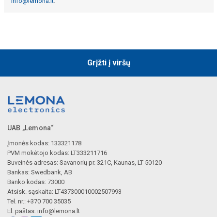
info@lemona.lt
.
Grįžti į viršų
UAB „Lemona“
Įmonės kodas: 133321178
PVM mokėtojo kodas: LT333211716
Buveinės adresas: Savanorių pr. 321C, Kaunas, LT-50120
Bankas: Swedbank, AB
Banko kodas: 73000
Atsisk. sąskaita: LT437300010002507993
Tel. nr.: +370 700 35035
El. paštas:
info@lemona.lt