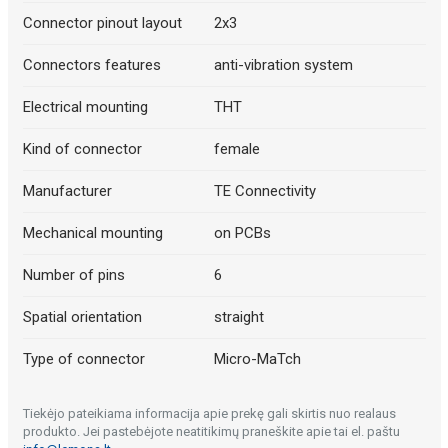
Connector pinout layout
2x3
Connectors features
anti-vibration system
Electrical mounting
THT
Kind of connector
female
Manufacturer
TE Connectivity
Mechanical mounting
on PCBs
Number of pins
6
Spatial orientation
straight
Type of connector
Micro-MaTch
Tiekėjo pateikiama informacija apie prekę gali skirtis nuo realaus
produkto. Jei pastebėjote neatitikimų praneškite apie tai el. paštu