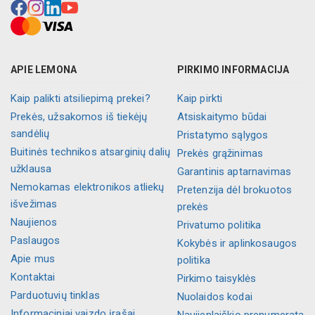
APIE LEMONA
PIRKIMO INFORMACIJA
Kaip palikti atsiliepimą prekei?
Kaip pirkti
Prekės, užsakomos iš tiekėjų
Atsiskaitymo būdai
sandėlių
Pristatymo sąlygos
Buitinės technikos atsarginių dalių
Prekės grąžinimas
užklausa
Garantinis aptarnavimas
Nemokamas elektronikos atliekų
Pretenzija dėl brokuotos
išvežimas
prekės
Naujienos
Privatumo politika
Paslaugos
Kokybės ir aplinkosaugos
Apie mus
politika
Kontaktai
Pirkimo taisyklės
Parduotuvių tinklas
Nuolaidos kodai
Informaciniai vaizdo įrašai