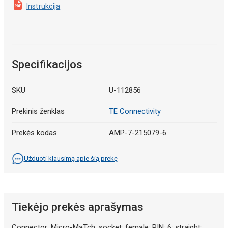
Instrukcija
Specifikacijos
SKU
U-112856
Prekinis ženklas
TE Connectivity
Prekės kodas
AMP-7-215079-6
Užduoti klausimą apie šią prekę
Tiekėjo prekės aprašymas
Connector: Micro-MaTch; socket; female; PIN: 6; straight;