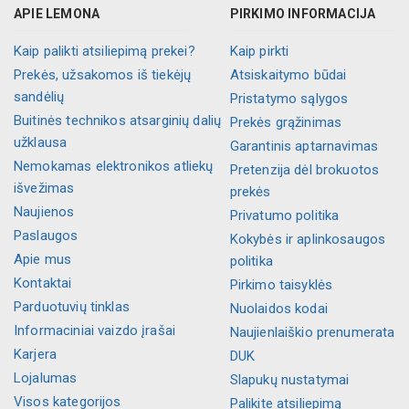
APIE LEMONA
PIRKIMO INFORMACIJA
Kaip palikti atsiliepimą prekei?
Kaip pirkti
Prekės, užsakomos iš tiekėjų
Atsiskaitymo būdai
sandėlių
Pristatymo sąlygos
Buitinės technikos atsarginių dalių
Prekės grąžinimas
užklausa
Garantinis aptarnavimas
Nemokamas elektronikos atliekų
Pretenzija dėl brokuotos
išvežimas
prekės
Naujienos
Privatumo politika
Paslaugos
Kokybės ir aplinkosaugos
Apie mus
politika
Kontaktai
Pirkimo taisyklės
Parduotuvių tinklas
Nuolaidos kodai
Informaciniai vaizdo įrašai
Naujienlaiškio prenumerata
Karjera
DUK
Lojalumas
Slapukų nustatymai
Visos kategorijos
Palikite atsiliepimą