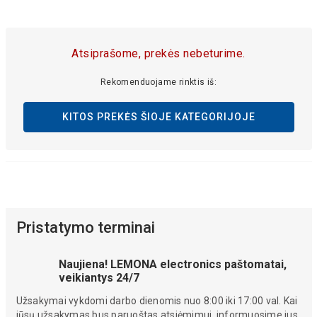
Atsiprašome, prekės nebeturime.
Rekomenduojame rinktis iš:
KITOS PREKĖS ŠIOJE KATEGORIJOJE
Pristatymo terminai
Naujiena! LEMONA electronics paštomatai,
veikiantys 24/7
Užsakymai vykdomi darbo dienomis nuo 8:00 iki 17:00 val. Kai
jūsų užsakymas bus paruoštas atsiėmimui, informuosime jus