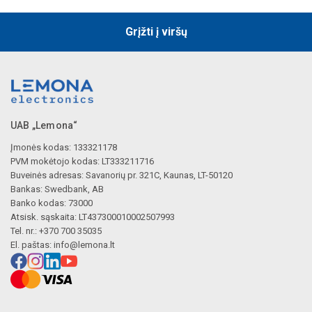
Grįžti į viršų
UAB „Lemona“
Įmonės kodas: 133321178
PVM mokėtojo kodas: LT333211716
Buveinės adresas: Savanorių pr. 321C, Kaunas, LT-50120
Bankas: Swedbank, AB
Banko kodas: 73000
Atsisk. sąskaita: LT437300010002507993
Tel. nr.: +370 700 35035
El. paštas:
info@lemona.lt