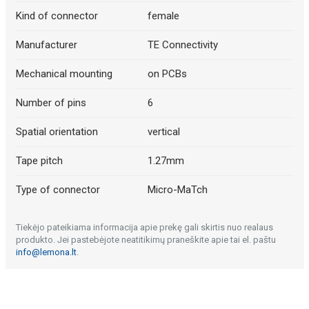
Kind of connector
female
Manufacturer
TE Connectivity
Mechanical mounting
on PCBs
Number of pins
6
Spatial orientation
vertical
Tape pitch
1.27mm
Type of connector
Micro-MaTch
Tiekėjo pateikiama informacija apie prekę gali skirtis nuo realaus
produkto. Jei pastebėjote neatitikimų praneškite apie tai el. paštu
info@lemona.lt
.