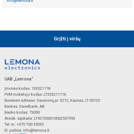
info@lemona.lt
.
Grįžti į viršų
UAB „Lemona“
Įmonės kodas: 133321178
PVM mokėtojo kodas: LT333211716
Buveinės adresas: Savanorių pr. 321C, Kaunas, LT-50120
Bankas: Swedbank, AB
Banko kodas: 73000
Atsisk. sąskaita: LT437300010002507993
Tel. nr.: +370 700 35035
El. paštas:
info@lemona.lt