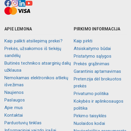
APIE LEMONA
PIRKIMO INFORMACIJA
Kaip palikti atsiliepimą prekei?
Kaip pirkti
Prekės, užsakomos iš tiekėjų
Atsiskaitymo būdai
sandėlių
Pristatymo sąlygos
Buitinės technikos atsarginių dalių
Prekės grąžinimas
užklausa
Garantinis aptarnavimas
Nemokamas elektronikos atliekų
Pretenzija dėl brokuotos
išvežimas
prekės
Naujienos
Privatumo politika
Paslaugos
Kokybės ir aplinkosaugos
Apie mus
politika
Kontaktai
Pirkimo taisyklės
Parduotuvių tinklas
Nuolaidos kodai
Informaciniai vaizdo įrašai