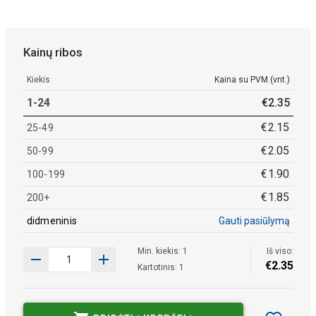
Kainų ribos
Kiekis
Kaina su PVM (vnt.)
1-24
€
2
.
35
€
2
.
15
25-49
€
2
.
05
50-99
€
1
.
90
100-199
€
1
.
85
200+
didmeninis
Gauti pasiūlymą
Min. kiekis: 1
Iš viso:
€
2
.
35
Kartotinis: 1