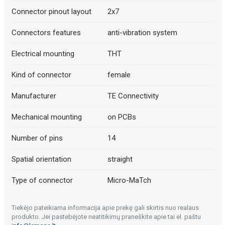
Connector pinout layout
2x7
Connectors features
anti-vibration system
Electrical mounting
THT
Kind of connector
female
Manufacturer
TE Connectivity
Mechanical mounting
on PCBs
Number of pins
14
Spatial orientation
straight
Type of connector
Micro-MaTch
Tiekėjo pateikiama informacija apie prekę gali skirtis nuo realaus
produkto. Jei pastebėjote neatitikimų praneškite apie tai el. paštu