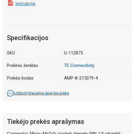
Instrukcija
Specifikacijos
SKU
U-112875
Prekinis ženklas
TE Connectivity
Prekės kodas
AMP-8-215079-4
Užduoti klausimą apie šią prekę
Tiekėjo prekės aprašymas
Connector: Micro-MaTch; socket; female; PIN: 14; straight;