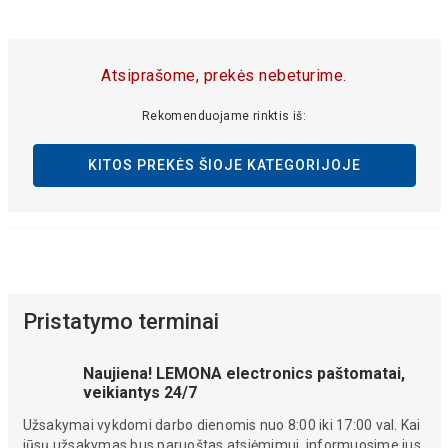
Atsiprašome, prekės nebeturime.
Rekomenduojame rinktis iš:
KITOS PREKĖS ŠIOJE KATEGORIJOJE
Pristatymo terminai
Naujiena! LEMONA electronics paštomatai,
veikiantys 24/7
Užsakymai vykdomi darbo dienomis nuo 8:00 iki 17:00 val. Kai
jūsų užsakymas bus paruoštas atsiėmimui, informuosime jus