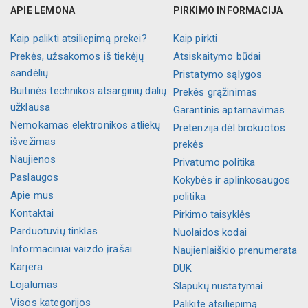
APIE LEMONA
PIRKIMO INFORMACIJA
Kaip palikti atsiliepimą prekei?
Kaip pirkti
Prekės, užsakomos iš tiekėjų
Atsiskaitymo būdai
sandėlių
Pristatymo sąlygos
Buitinės technikos atsarginių dalių
Prekės grąžinimas
užklausa
Garantinis aptarnavimas
Nemokamas elektronikos atliekų
Pretenzija dėl brokuotos
išvežimas
prekės
Naujienos
Privatumo politika
Paslaugos
Kokybės ir aplinkosaugos
Apie mus
politika
Kontaktai
Pirkimo taisyklės
Parduotuvių tinklas
Nuolaidos kodai
Informaciniai vaizdo įrašai
Naujienlaiškio prenumerata
Karjera
DUK
Lojalumas
Slapukų nustatymai
Visos kategorijos
Palikite atsiliepimą