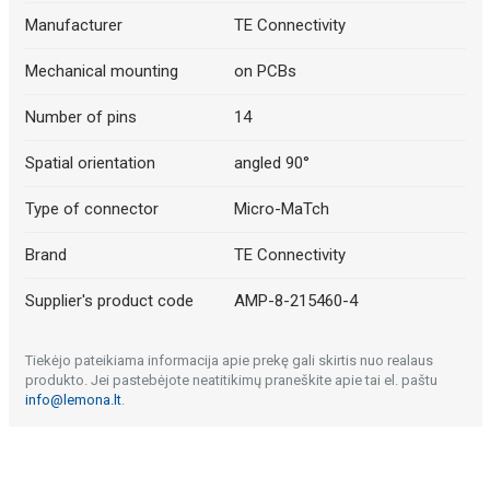
Manufacturer
TE Connectivity
Mechanical mounting
on PCBs
Number of pins
14
Spatial orientation
angled 90°
Type of connector
Micro-MaTch
Brand
TE Connectivity
Supplier's product code
AMP-8-215460-4
Tiekėjo pateikiama informacija apie prekę gali skirtis nuo realaus
produkto. Jei pastebėjote neatitikimų praneškite apie tai el. paštu
info@lemona.lt
.