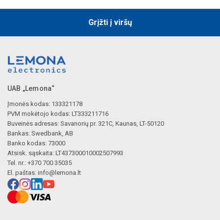
Grįžti į viršų
UAB „Lemona“
Įmonės kodas: 133321178
PVM mokėtojo kodas: LT333211716
Buveinės adresas: Savanorių pr. 321C, Kaunas, LT-50120
Bankas: Swedbank, AB
Banko kodas: 73000
Atsisk. sąskaita: LT437300010002507993
Tel. nr.: +370 700 35035
El. paštas:
info@lemona.lt