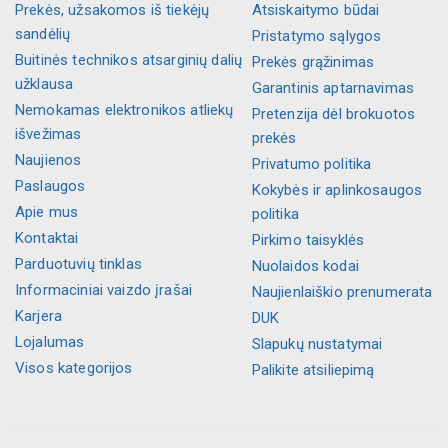
Prekės, užsakomos iš tiekėjų
Atsiskaitymo būdai
sandėlių
Pristatymo sąlygos
Buitinės technikos atsarginių dalių
Prekės grąžinimas
užklausa
Garantinis aptarnavimas
Nemokamas elektronikos atliekų
Pretenzija dėl brokuotos
išvežimas
prekės
Naujienos
Privatumo politika
Paslaugos
Kokybės ir aplinkosaugos
Apie mus
politika
Kontaktai
Pirkimo taisyklės
Parduotuvių tinklas
Nuolaidos kodai
Informaciniai vaizdo įrašai
Naujienlaiškio prenumerata
Karjera
DUK
Lojalumas
Slapukų nustatymai
Visos kategorijos
Palikite atsiliepimą