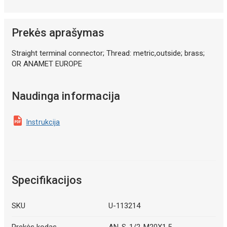
Prekės aprašymas
Straight terminal connector; Thread: metric,outside; brass;
OR ANAMET EUROPE
Naudinga informacija
Instrukcija
Specifikacijos
SKU
U-113214
Prekės kodas
AN-S-1/2-M20X1.5