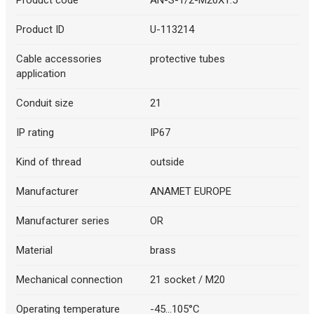
Product code
AN-S-1/2-M20X1.5
Product ID
U-113214
Cable accessories
protective tubes
application
Conduit size
21
IP rating
IP67
Kind of thread
outside
Manufacturer
ANAMET EUROPE
Manufacturer series
OR
Material
brass
Mechanical connection
21 socket / M20
Operating temperature
-45...105°C