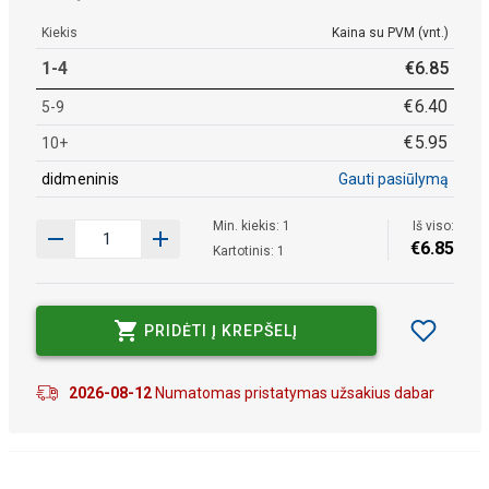
Kiekis
Kaina su PVM (vnt.)
1-4
€
6
.
85
€
6
.
40
5-9
€
5
.
95
10+
didmeninis
Gauti pasiūlymą
Min. kiekis: 1
Iš viso:
€
6
.
85
Kartotinis: 1
PRIDĖTI Į KREPŠELĮ
2026-08-12
Numatomas pristatymas užsakius dabar