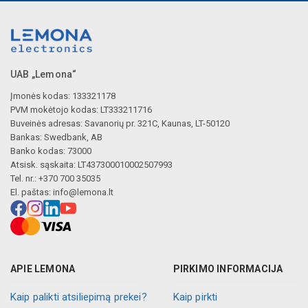
UAB „Lemona“
Įmonės kodas: 133321178
PVM mokėtojo kodas: LT333211716
Buveinės adresas: Savanorių pr. 321C, Kaunas, LT-50120
Bankas: Swedbank, AB
Banko kodas: 73000
Atsisk. sąskaita: LT437300010002507993
Tel. nr.: +370 700 35035
El. paštas:
info@lemona.lt
APIE LEMONA
PIRKIMO INFORMACIJA
Kaip palikti atsiliepimą prekei?
Kaip pirkti