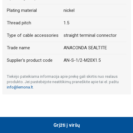
Plating material
nickel
Thread pitch
1.5
Type of cable accessories
straight terminal connector
Trade name
ANACONDA SEALTITE
Supplier's product code
AN-S-1/2-M20X1.5
Tiekėjo pateikiama informacija apie prekę gali skirtis nuo realaus
produkto. Jei pastebėjote neatitikimų praneškite apie tai el. paštu
info@lemona.lt
.
Grįžti į viršų