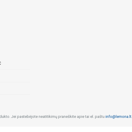
C
dukto. Jei pastebėjote neatitikimų praneškite apie tai el. paštu
info@lemona.lt