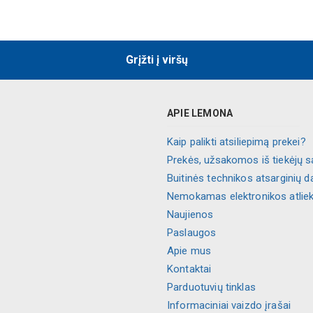
Grįžti į viršų
APIE LEMONA
Kaip palikti atsiliepimą prekei?
Prekės, užsakomos iš tiekėjų s
Buitinės technikos atsarginių d
Nemokamas elektronikos atlie
Naujienos
Paslaugos
Apie mus
Kontaktai
Parduotuvių tinklas
Informaciniai vaizdo įrašai