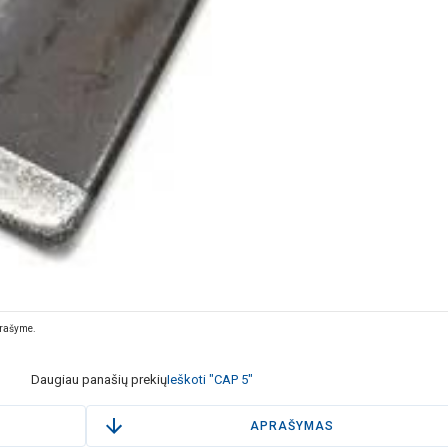
prašyme.
Daugiau panašių prekių
Ieškoti "CAP 5"
APRAŠYMAS