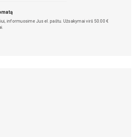
tomatą
iui, informuosime Jus el. paštu. Užsakymai virš 50.00 €
i.