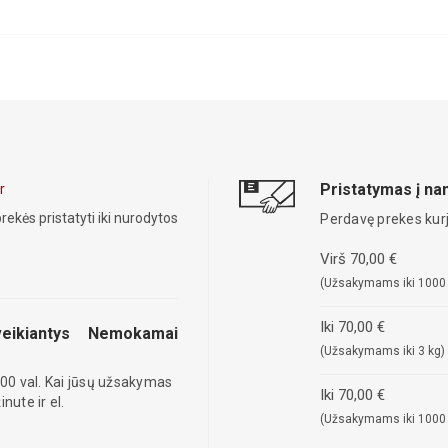
Pristatymas į n
r
rekės pristatyti iki nurodytos
Perdavę prekes kurj
Virš 70,00 €
(Užsakymams iki 1000
Iki 70,00 €
eikiantys
Nemokamai
(Užsakymams iki 3 kg)
00 val. Kai jūsų užsakymas
Iki 70,00 €
ute ir el.
(Užsakymams iki 1000