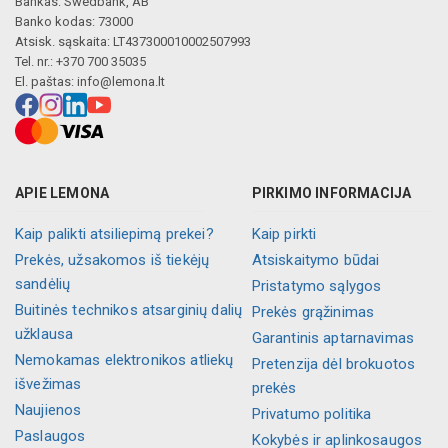
Bankas: Swedbank, AB
Banko kodas: 73000
Atsisk. sąskaita: LT437300010002507993
Tel. nr.: +370 700 35035
El. paštas:
info@lemona.lt
APIE LEMONA
PIRKIMO INFORMACIJA
Kaip palikti atsiliepimą prekei?
Kaip pirkti
Prekės, užsakomos iš tiekėjų
Atsiskaitymo būdai
sandėlių
Pristatymo sąlygos
Buitinės technikos atsarginių dalių
Prekės grąžinimas
užklausa
Garantinis aptarnavimas
Nemokamas elektronikos atliekų
Pretenzija dėl brokuotos
išvežimas
prekės
Naujienos
Privatumo politika
Paslaugos
Kokybės ir aplinkosaugos