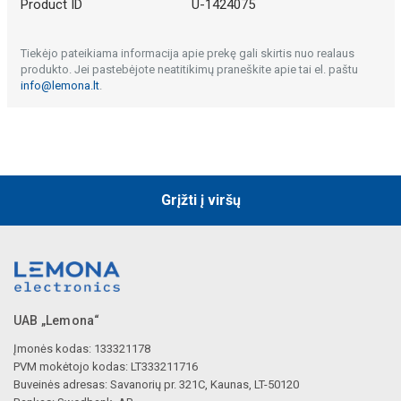
Product ID
U-1424075
Tiekėjo pateikiama informacija apie prekę gali skirtis nuo realaus
produkto. Jei pastebėjote neatitikimų praneškite apie tai el. paštu
info@lemona.lt
.
Grįžti į viršų
UAB „Lemona“
Įmonės kodas: 133321178
PVM mokėtojo kodas: LT333211716
Buveinės adresas: Savanorių pr. 321C, Kaunas, LT-50120