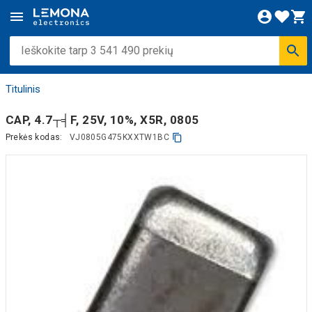
Titulinis
CAP, 4.7┬╡F, 25V, 10%, X5R, 0805
Prekės kodas:
VJ0805G475KXXTW1BC