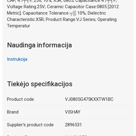
CAP, 4.7┬╡F, 25V, 10%, X5R, 0805; Capacitance:4.7┬╡F;
Voltage Rating:25V; Ceramic Capacitor Case:0805 [2012
Metric]; Capacitance Tolerance:┬▒ 10%; Dielectric
Characteristic:X5R; Product Range:VJ Series; Operating
Temperatur
Naudinga informacija
Instrukcija
Tiekėjo specifikacijos
Product code
VJ0805G475KXXTW1BC
Brand
VISHAY
Supplier's product code
2896531