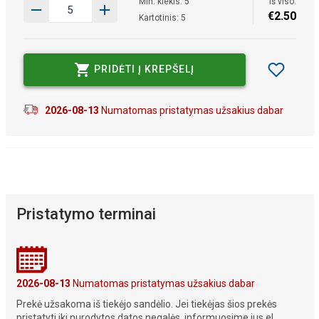
Min. kiekis: 5
Iš viso:
€
2
.
50
Kartotinis: 5
PRIDĖTI Į KREPŠELĮ
2026-08-13
Numatomas pristatymas užsakius dabar
Pristatymo terminai
2026-08-13
Numatomas pristatymas užsakius dabar
Prekė užsakoma iš tiekėjo sandėlio. Jei tiekėjas šios prekės
pristatyti iki nurodytos datos negalės, informuosime jus el.