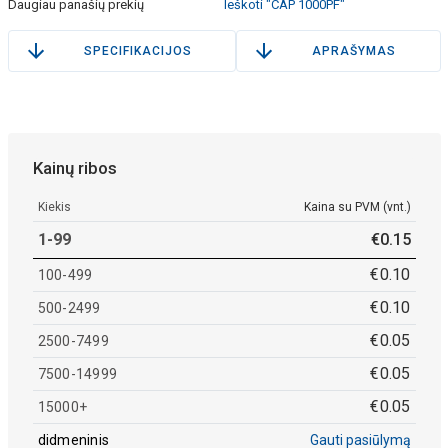
Daugiau panašių prekių
Ieškoti "CAP 1000PF"
SPECIFIKACIJOS
APRAŠYMAS
Kainų ribos
Kiekis
Kaina su PVM (vnt.)
1-99
€
0
.
15
€
0
.
10
100-499
€
0
.
10
500-2499
€
0
.
05
2500-7499
€
0
.
05
7500-14999
€
0
.
05
15000+
didmeninis
Gauti pasiūlymą