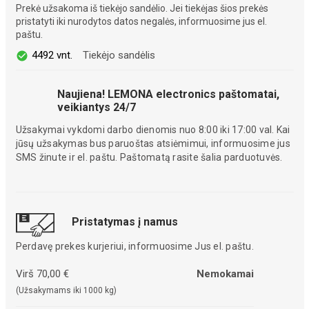
Prekė užsakoma iš tiekėjo sandėlio. Jei tiekėjas šios prekės
pristatyti iki nurodytos datos negalės, informuosime jus el.
paštu.
4492 vnt.
Tiekėjo sandėlis
Naujiena! LEMONA electronics paštomatai,
veikiantys 24/7
Užsakymai vykdomi darbo dienomis nuo 8:00 iki 17:00 val. Kai
jūsų užsakymas bus paruoštas atsiėmimui, informuosime jus
SMS žinute ir el. paštu. Paštomatą rasite šalia parduotuvės.
Pristatymas į namus
Perdavę prekes kurjeriui, informuosime Jus el. paštu.
Virš 70,00 €
Nemokamai
(Užsakymams iki 1000 kg)