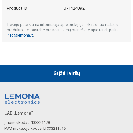
Product ID
U-1424092
Tiekėjo pateikiama informacija apie prekę gali skirtis nuo realaus
produkto. Jei pastebėjote neatitikimų praneškite apie tai el. paštu
info@lemona.lt
.
Grįžti į viršų
UAB „Lemona“
Įmonės kodas: 133321178
PVM mokėtojo kodas: LT333211716