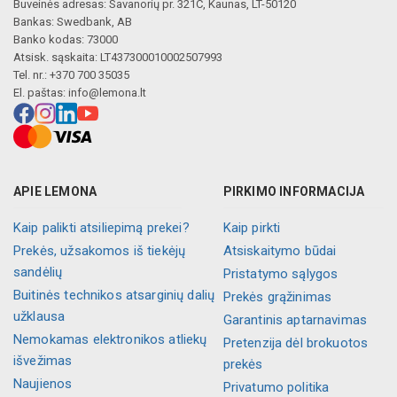
Buveinės adresas: Savanorių pr. 321C, Kaunas, LT-50120
Bankas: Swedbank, AB
Banko kodas: 73000
Atsisk. sąskaita: LT437300010002507993
Tel. nr.: +370 700 35035
El. paštas:
info@lemona.lt
APIE LEMONA
PIRKIMO INFORMACIJA
Kaip palikti atsiliepimą prekei?
Kaip pirkti
Prekės, užsakomos iš tiekėjų
Atsiskaitymo būdai
sandėlių
Pristatymo sąlygos
Buitinės technikos atsarginių dalių
Prekės grąžinimas
užklausa
Garantinis aptarnavimas
Nemokamas elektronikos atliekų
Pretenzija dėl brokuotos
išvežimas
prekės
Naujienos
Privatumo politika