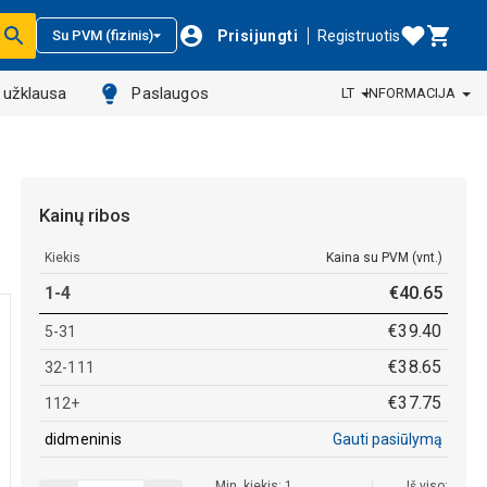
Prisijungti
Registruotis
Su PVM (fizinis)
ų užklausa
Paslaugos
LT
INFORMACIJA
Kainų ribos
Kiekis
Kaina su PVM (vnt.)
1-4
€
40
.
65
€
39
.
40
5-31
€
38
.
65
32-111
€
37
.
75
112+
didmeninis
Gauti pasiūlymą
Min. kiekis: 1
Iš viso: