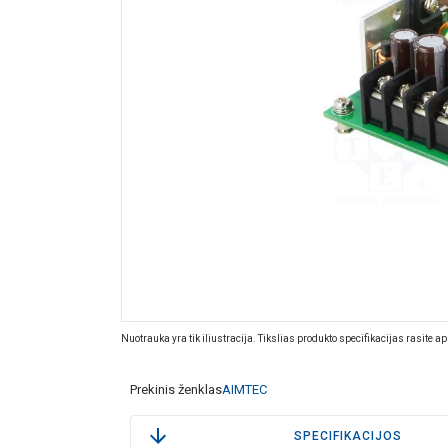
Nuotrauka yra tik iliustracija. Tikslias produkto specifikacijas rasite a
Prekinis ženklas
AIMTEC
SPECIFIKACIJOS