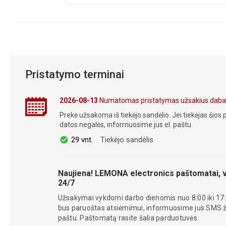
Pristatymo terminai
2026-08-13
Numatomas pristatymas užsakius daba
Prekė užsakoma iš tiekėjo sandėlio. Jei tiekėjas šios p
datos negalės, informuosime jus el. paštu.
29 vnt.
Tiekėjo sandėlis
Naujiena! LEMONA electronics paštomatai, v
24/7
Užsakymai vykdomi darbo dienomis nuo 8:00 iki 17:
bus paruoštas atsiėmimui, informuosime jus SMS žin
paštu. Paštomatą rasite šalia parduotuvės.