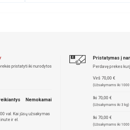
Pristatymas į n
r
rekės pristatyti iki nurodytos
Perdavę prekes kurj
Virš 70,00 €
(Užsakymams iki 1000
Iki 70,00 €
eikiantys
Nemokamai
(Užsakymams iki 3 kg)
00 val. Kai jūsų užsakymas
Iki 70,00 €
ute ir el.
(Užsakymams iki 1000