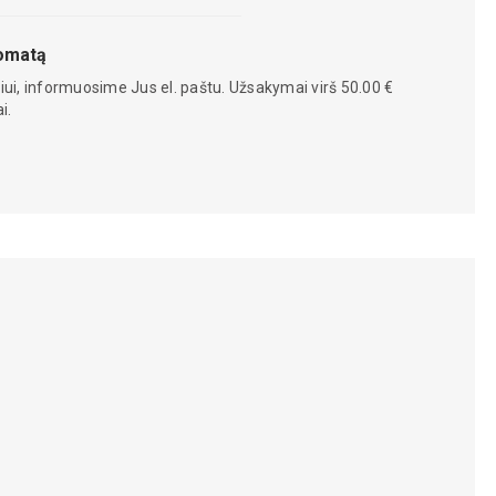
tomatą
iui, informuosime Jus el. paštu. Užsakymai virš 50.00 €
i.