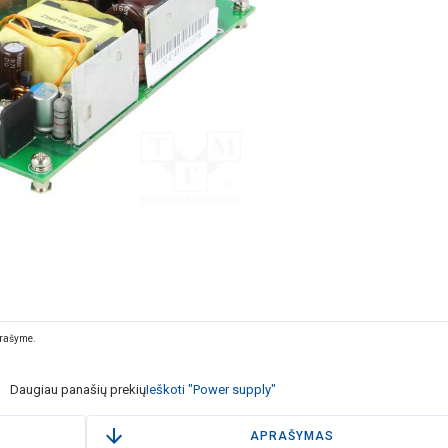
prašyme.
Daugiau panašių prekių
Ieškoti "Power supply"
APRAŠYMAS