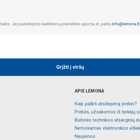
dukto. Jei pastebėjote neatitikimų praneškite apie tai el. paštu
info@lemona.lt
Grįžti į viršų
APIE LEMONA
Kaip palikti atsiliepimą prekei?
Prekės, užsakomos iš tiekėjų s
Buitinės technikos atsarginių d
Nemokamas elektronikos atlie
Naujienos